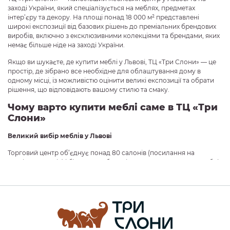
заході України, який спеціалізується на меблях, предметах
інтер’єру та декору. На площі понад 18 000 м² представлені
широкі експозиції від базових рішень до преміальних брендових
виробів, включно з ексклюзивними колекціями та брендами, яких
немає більше ніде на заході України.
Якщо ви шукаєте, де купити меблі у Львові, ТЦ «Три Слони» — це
простір, де зібрано все необхідне для облаштування дому в
одному місці, із можливістю оцінити великі експозиції та обрати
рішення, що відповідають вашому стилю та смаку.
Чому варто купити меблі саме в ТЦ «Три
Слони»
Великий вибір меблів у Львові
Торговий центр об’єднує понад 80 салонів (посилання на
сторінку салонів) і більше 500 брендів, що дозволяє знайти меблі
на будь-який смак і бюджет — від доступних рішень до
ексклюзивних моделей.
Економія часу
Не потрібно відвідувати різні магазини — у ТЦ «Три Слони» у
Львові ви знайдете все: від меблів до декору, освітлення та