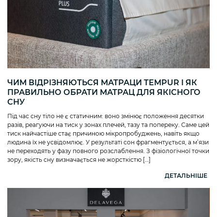
ЧИМ ВІДРІЗНЯЮТЬСЯ МАТРАЦИ TEMPUR І ЯК
ПРАВИЛЬНО ОБРАТИ МАТРАЦ ДЛЯ ЯКІСНОГО
СНУ
Під час сну тіло не є статичним: воно змінює положення десятки
разів, реагуючи на тиск у зонах плечей, тазу та попереку. Саме цей
тиск найчастіше стає причиною мікропробуджень, навіть якщо
людина їх не усвідомлює. У результаті сон фрагментується, а м’язи
не переходять у фазу повного розслаблення. З фізіологічної точки
зору, якість сну визначається не жорсткістю […]
ДЕТАЛЬНІШЕ