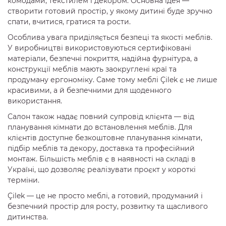
комодами, текстилем і декором. Основна ідея —
створити готовий простір, у якому дитині буде зручно
спати, вчитися, гратися та рости.
Особлива увага приділяється безпеці та якості меблів.
У виробництві використовуються сертифіковані
матеріали, безпечні покриття, надійна фурнітура, а
конструкції меблів мають заокруглені краї та
продуману ергономіку. Саме тому меблі Çilek є не лише
красивими, а й безпечними для щоденного
використання.
Салон також надає повний супровід клієнта — від
планування кімнати до встановлення меблів. Для
клієнтів доступне безкоштовне планування кімнати,
підбір меблів та декору, доставка та професійний
монтаж. Більшість меблів є в наявності на складі в
Україні, що дозволяє реалізувати проєкт у короткі
терміни.
Çilek — це не просто меблі, а готовий, продуманий і
безпечний простір для росту, розвитку та щасливого
дитинства.