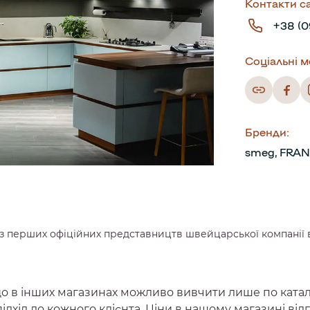
Контакти с
+38 (0
Соціальні м
Бренди:
smeg
FRAN
 з перших офіційних представництв швейцарської компанії вб
о в інших магазинах можливо вивчити лише по каталогу
підхід до кожного клієнта. Ціни в нашому магазині в