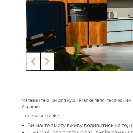
Магазин техніки для кухні Franke являється одним
України.
Переваги Franke:
Ви маєте змогу вживу подивитись на те, щ
Гнучка цінова політика та індивідуальний 