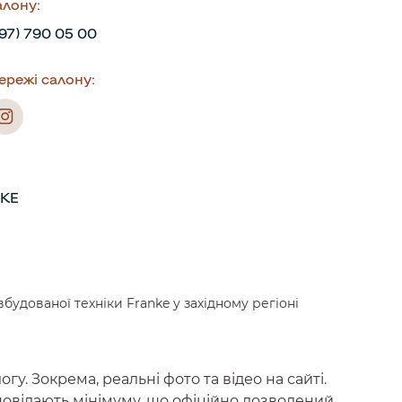
алону:
97) 790 05 00
ережі салону:
KE
удованої техніки Franke у західному регіоні
. Зокрема, реальні фото та відео на сайті.
ідповідають мінімуму, що офіційно дозволений