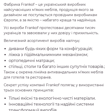
Фабрика Frankof – це український виробник
найсучасніших м’яких меблів, продукція якого за
дизайном не поступається провідним виробникам
Європи, а за якістю – набагато краща та надійніша.
Усі вироби Frankof протестовані десятками тисяч
українців та завоювали у них довіру і прихильність.
Величезний асортимент виробів налічує:
дивани будь-яких форм та конфігурацій;
ліжка з підіймальнимним механізмом;
ортопедичні матраци;
стільці, столи та багато інших супутніх товарів.;
Також є окрема лінійка антивандальних м’яких меблів
для готелів та ресторанів.
Секрет успіху компанії Frankof полягає у використанні
трьох основних принципів:
Тількі якісні та екологічно чисті матеріали.
Інноваційні технології та надійні системи
трансформації виробів.