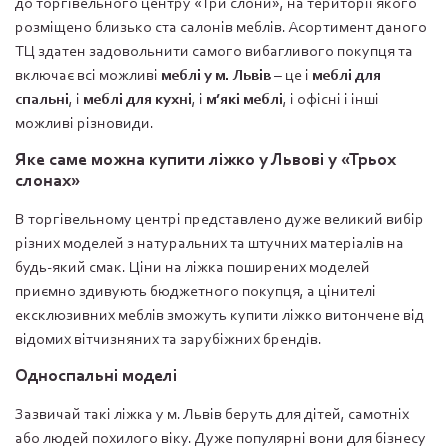
до торгівельного центру «Три слони», на території якого
розміщено близько ста салонів меблів. Асортимент даного
ТЦ здатен задовольнити самого вибагливого покупця та
включає всі можливі
меблі у м. Львів
– це і
меблі для
спальні
, і
меблі для кухні
, і
м’які меблі
, і офісні і інші
можливі різновиди.
Яке саме можна купити ліжко у Львові у «Трьох
слонах»
В торгівельному центрі представлено дуже великий вибір
різних моделей з натуральних та штучних матеріалів на
будь-який смак. Ціни на ліжка поширених моделей
приємно здивують бюджетного покупця, а цінителі
ексклюзивних меблів зможуть купити ліжко витончене від
відомих вітчизняних та зарубіжних брендів.
Односпальні моделі
Зазвичай такі ліжка у м. Львів беруть для дітей, самотніх
або людей похилого віку. Дуже популярні вони для бізнесу