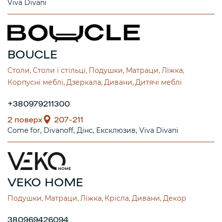
Viva Divani
BOUCLE
Столи
Столи і стільці
Подушки
Матраци
Ліжка
Корпусні меблі
Дзеркала
Дивани
Дитячі меблі
+380979211300
2 поверх
207-211
Come for
Divanoff
Дінс
Ексклюзив
Viva Divani
VEKO HOME
Подушки
Матраци
Ліжка
Крісла
Дивани
Декор
380969426094