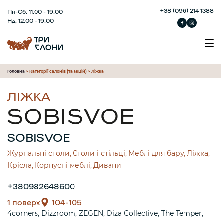
+38 (096) 214 1388
Пн-Сб: 11:00 - 19:00
Нд: 12:00 - 19:00
Головна
>
Категорії салонів (та акцій)
>
Ліжка
ЛІЖКА
SOBISVOE
Журнальні столи
Столи і стільці
Меблі для бару
Ліжка
Крісла
Корпусні меблі
Дивани
+380982648600
1 поверх
104-105
4corners
Dizzroom
ZEGEN
Diza Collective
The Temper