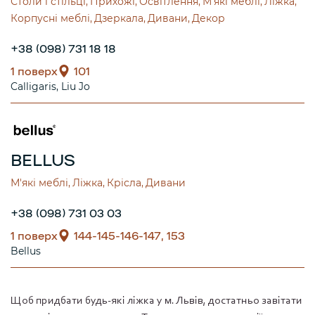
Столи і стільці
Прихожі
Освітлення
М'які меблі
Ліжка
Корпусні меблі
Дзеркала
Дивани
Декор
+38 (098) 731 18 18
1 поверх
101
Calligaris
Liu Jo
BELLUS
М'які меблі
Ліжка
Крісла
Дивани
+38 (098) 731 03 03
1 поверх
144-145-146-147, 153
Bellus
Щоб придбати будь-які ліжка у м. Львів, достатньо завітати