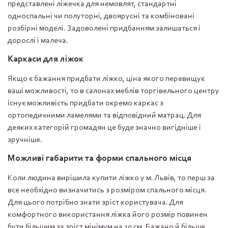
представлені ліжечка для немовлят, стандартні
односпальні чи полуторні, двоярусні та комбіновані
розбірні моделі. Задоволені придбанням залишаться і
дорослі і малеча.
Каркаси для ліжок
Якщо є бажання придбати ліжко, ціна якого перевищує
ваші можливості, то в салонах меблів торгівельного центру
існує можливість придбати окремо каркас з
ортопедичними ламелями та відповідний матрац. Для
деяких категорій громадян це буде значно вигідніше і
зручніше.
Можливі габарити та форми спального місця
Коли людина вирішила купити ліжко у м. Львів, то перш за
все необхідно визначитись з розміром спального місця.
Для цього потрібно знати зріст користувача. Для
комфортного використання ліжка його розмір повинен
бути більшим за зріст мінімум на 10 см. Бажано й більше.