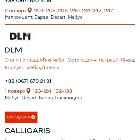
+38 (067) 670 14 15
2 поверх
204-205-206, 240-241-242, 247
Італконцепт
Барва
Decart
Мебус
DLM
Столи і стільці
М'які меблі
Ортопедичні матраци
Ліжка
Корпусні меблі
Дивани
+38 (067) 670 21 31
1 поверх
123-124, 132-133
Мебус
Decart
Барва
Італконцепт
CALLIGARIS