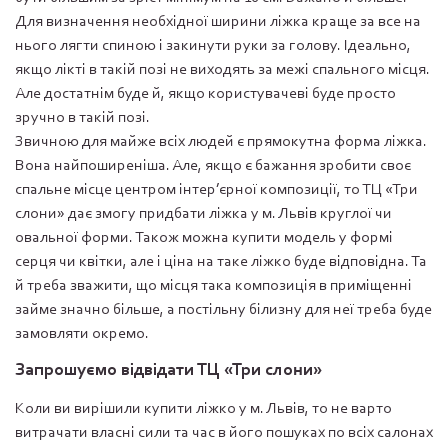
Для визначення необхідної ширини ліжка краще за все на
нього лягти спиною і закинути руки за голову. Ідеально,
якщо лікті в такій позі не виходять за межі спального місця.
Але достатнім буде й, якщо користувачеві буде просто
зручно в такій позі.
Звичною для майже всіх людей є прямокутна форма ліжка.
Вона найпоширеніша. Але, якщо є бажання зробити своє
спальне місце центром інтер’єрної композиції, то ТЦ «Три
слони» дає змогу придбати ліжка у м. Львів круглої чи
овальної форми. Також можна купити модель у формі
серця чи квітки, але і ціна на таке ліжко буде відповідна. Та
й треба зважити, що місця така композиція в приміщенні
займе значно більше, а постільну білизну для неї треба буде
замовляти окремо.
Запрошуємо відвідати ТЦ «Три слони»
Коли ви вирішили купити ліжко у м. Львів, то не варто
витрачати власні сили та час в його пошуках по всіх салонах