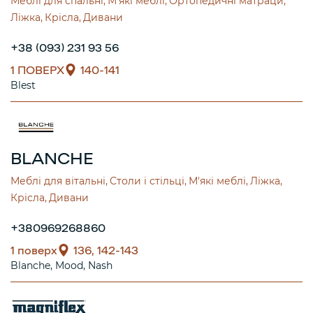
Меблі для спальні
М'які меблі
Ортопедичні матраци
Ліжка
Крісла
Дивани
+38 (093) 231 93 56
1 ПОВЕРХ
140-141
Blest
BLANCHE
Меблі для вітальні
Столи і стільці
М'які меблі
Ліжка
Крісла
Дивани
+380969268860
1 поверх
136, 142-143
Blanche
Mood
Nash