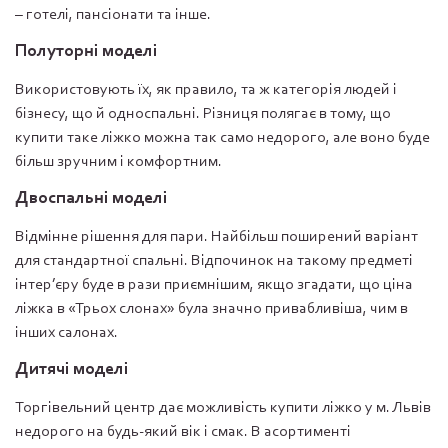
– готелі, пансіонати та інше.
Полуторні моделі
Використовують їх, як правило, та ж категорія людей і
бізнесу, що й односпальні. Різниця полягає в тому, що
купити таке ліжко можна так само недорого, але воно буде
більш зручним і комфортним.
Двоспальні моделі
Відмінне рішення для пари. Найбільш поширений варіант
для стандартної спальні. Відпочинок на такому предметі
інтер’єру буде в рази приємнішим, якщо згадати, що ціна
ліжка в «Трьох слонах» була значно привабливіша, чим в
інших салонах.
Дитячі моделі
Торгівельний центр дає можливість купити ліжко у м. Львів
недорого на будь-який вік і смак. В асортименті