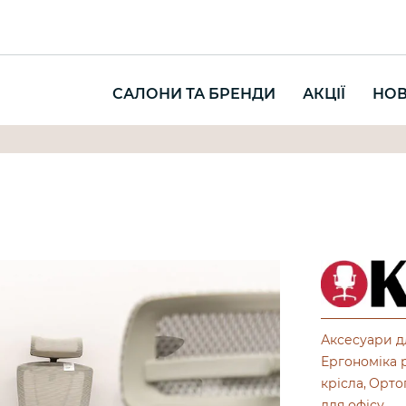
САЛОНИ ТА БРЕНДИ
АКЦІЇ
НО
Аксесуари д
Ергономіка 
крісла
Ортоп
для офісу