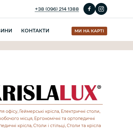
+38 (096) 214 1388
ВИНИ
КОНТАКТИ
МИ НА КАРТІ
ля офісу
Геймерські крісла
Електричні столи
робочого місця
Ергономічні та ортопедичні
едичні крісла
Столи і стільці
Столи та крісла