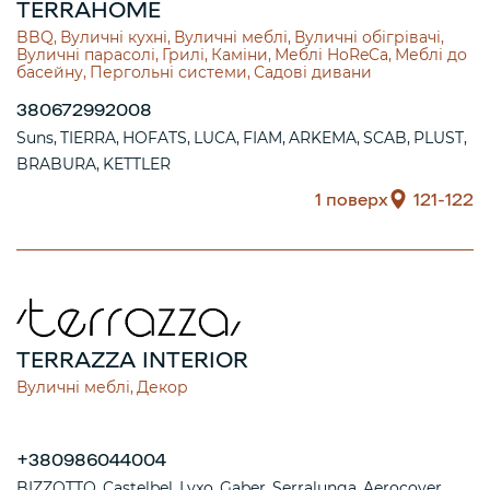
TERRAHOME
BBQ
Вуличні кухні
Вуличні меблі
Вуличні обігрівачі
Вуличні парасолі
Грилі
Каміни
Меблі HoReCa
Меблі до
басейну
Пергольні системи
Садові дивани
380672992008
Suns
TIERRA
HOFATS
LUCA
FIAM
ARKEMA
SCAB
PLUST
BRABURA
KETTLER
1 поверх
121-122
TERRAZZA INTERIOR
Вуличні меблі
Декор
+380986044004
BIZZOTTO
Castelbel
Lyxo
Gaber
Serralunga
Aerocover