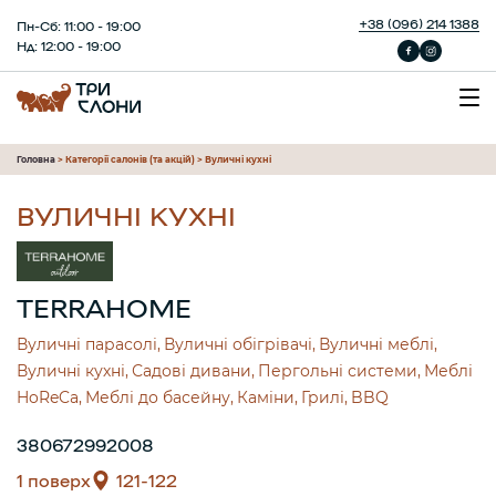
+38 (096) 214 1388
Пн-Сб: 11:00 - 19:00
Нд: 12:00 - 19:00
Головна
>
Категорії салонів (та акцій)
>
Вуличні кухні
ВУЛИЧНІ КУХНІ
TERRAHOME
Вуличні парасолі
Вуличні обігрівачі
Вуличні меблі
Вуличні кухні
Садові дивани
Пергольні системи
Меблі
HoReCa
Меблі до басейну
Каміни
Грилі
BBQ
380672992008
1 поверх
121-122