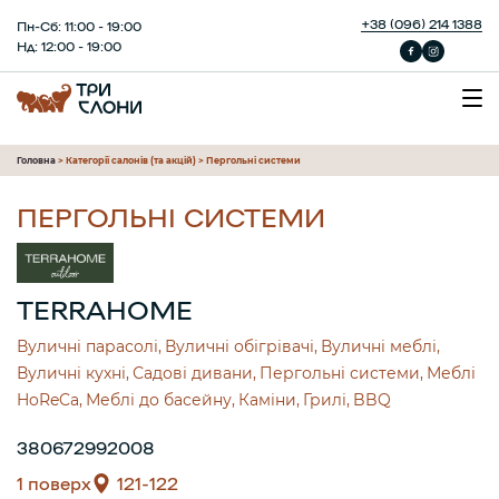
+38 (096) 214 1388
Пн-Сб: 11:00 - 19:00
Нд: 12:00 - 19:00
Головна
>
Категорії салонів (та акцій)
>
Пергольні системи
ПЕРГОЛЬНІ СИСТЕМИ
TERRAHOME
Вуличні парасолі
Вуличні обігрівачі
Вуличні меблі
Вуличні кухні
Садові дивани
Пергольні системи
Меблі
HoReCa
Меблі до басейну
Каміни
Грилі
BBQ
380672992008
1 поверх
121-122