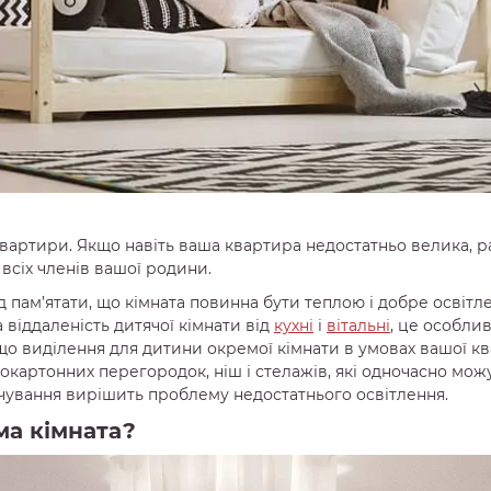
вартири. Якщо навіть ваша квартира недостатньо велика, р
всіх членів вашої родини.
 пам’ятати, що кімната повинна бути теплою і добре освітле
віддаленість дитячої кімнати від
кухні
і
вітальні
, це особли
кщо виділення для дитини окремої кімнати в умовах вашої к
сокартонних перегородок, ніш і стелажів, які одночасно мо
вічування вирішить проблему недостатнього освітлення.
ма кімната?