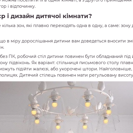
ор і відпочинку.
р і дизайн дитячої кімнати?
кілька зон, які плавно переходять одна в одну, а саме: зону д
 в міру дорослішання дитини вам доведеться вносити зміни, 
н.
без ПК, робочий стіл дитини повинен бути обладнаний під 
ну підвіконь. Як варіант: стільниця письмового столу плав
ожуть підійти жалюзі, або укорочені штори. Найголовніше, 
 полицях. Дитячий стілець повинен мати регульовану висоту