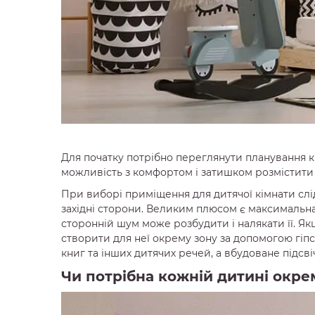
Для початку потрібно переглянути планування к
можливість з комфортом і затишком розмістити 
При виборі приміщення для дитячої кімнати слід
західні сторони. Великим плюсом є максимальна 
сторонній шум може розбудити і налякати її. Я
створити для неї окрему зону за допомогою гіп
книг та інших дитячих речей, а вбудоване підс
Чи потрібна кожній дитині окре