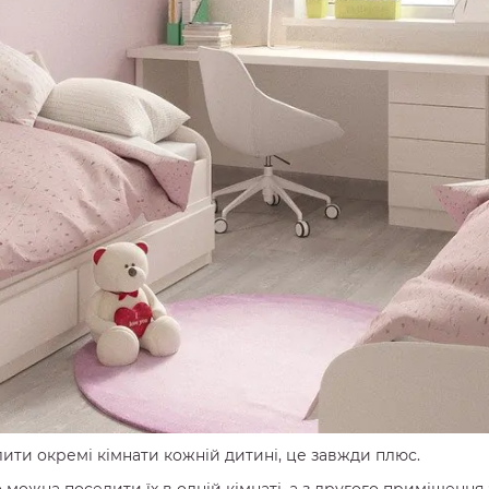
ти окремі кімнати кожній дитині, це завжди плюс.
 можна поселити їх в одній кімнаті, а з другого приміщення з