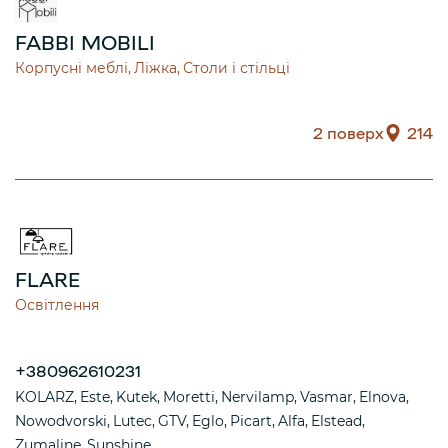
FABBI MOBILI
Корпусні меблі
Ліжка
Столи і стільці
2 поверх
214
FLARE
Освітлення
+380962610231
KOLARZ
Este
Kutek
Moretti
Nervilamp
Vasmar
Elnova
Nowodvorski
Lutec
GTV
Eglo
Picart
Alfa
Elstead
Zumaline
Sunshine