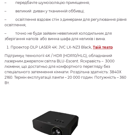
– передбачте шумоізоляцію приміщення;
– великий диван у тканинній оббивці;
– освітлення вздовж стін з димерами для регулювання рівня
освітлення;
– точно не буде зайвим невеликий холодильник для
зберігання напоїв або винна шафа для келихів і вина.
Проектор DLP LASER 4K: JVC LX-NZ3 Black,
Твій театр
Підтримує технології 4K / HDR (HDR10/HLG), обладнаний
лазерним джерелом світла BLU-Escent. Яскравість – 3000
люмени, що достатньо для комфортного перегляду без
спеціального затемнення кімнати. Роздільна здатність: 3840Х
2160. Термін експлуатації лампи – 20 000 годин. Потужність – 360
Вт.