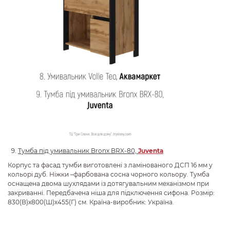
Тумба під умивальник
Bronx
BRX
-80,
Juventa
Корпус та фасад тумби виготовлені з ламінованого ДСП 16 мм у
кольорі дуб. Ніжки –фарбована сосна чорного кольору. Тумба
оснащена двома шухлядами із дотягувальним механізмом при
закриванні. Передбачена ніша для підключення сифона. Розмір:
830(В)х800(Ш)х455(Г) см. Країна-виробник: Україна.