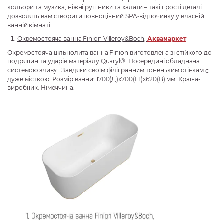
кольори та музика, ніжні рушники та халати – такі прості деталі
дозволять вам створити повноцінний SPA-відпочинку у власній
ванній кімнаті.
Окремостояча
ванна
Finion
Villeroy
&
Boch
,
Аквамаркет
Окремостояча цільнолита ванна Finion виготовлена зі стійкого до
подряпин та ударів матеріалу Quaryl®. Посередині обладнана
системою зливу. Завдяки своїм філігранним тоненьким стінкам є
дуже місткою. Розмір ванни: 1700(Д)х700(Ш)х620(В) мм. Країна-
виробник: Німеччина.