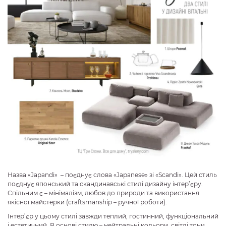
Назва «Japandi» – поєднує слова «Japanese» зі «Scandi». Цей стиль
поєднує японський та скандинавські стилі дизайну інтер’єру.
Спільним є – мінімалізм, любов до природи та використання
якісної майстерки (craftsmanship – ручної роботи).
Інтер’єр у цьому стилі завжди теплий, гостинний, функціональний
і естетичний. В основі стилю – нейтральні кольори, світлі тони