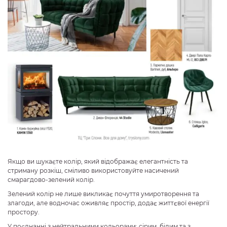
Якщо ви шукаєте колір, який відображає елегантність та
стриману розкіш, сміливо використовуйте насичений
смарагдово-зелений колір.
Зелений колір не лише викликає почуття умиротворення та
злагоди, але водночас оживляє простір, додає життєвої енергії
простору.
У поєднанні з нейтральними кольорами: сірим, білим та з