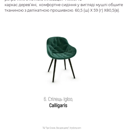
каркас дерев’яні, комфортне сидіння у вигляді мушлі обшите
тканиною з делікатною прошивкою. 60,5 (ш) Х 59 (г) Х80,5(в).