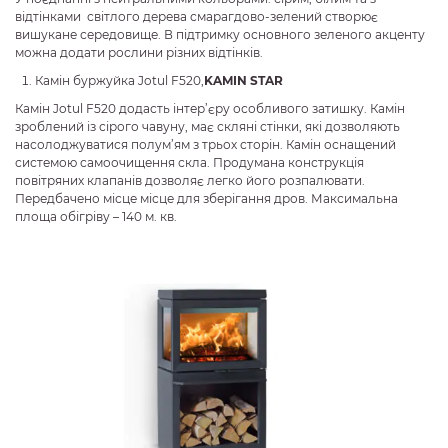
відтінками світлого дерева смарагдово-зелений створює
вишукане середовище. В підтримку основного зеленого акценту
можна додати рослини різних відтінків.
Камін буржуйка Jotul F520,
KAMIN STAR
Камін Jotul F520 додасть інтер’єру особливого затишку. Камін
зроблений із сірого чавуну, має скляні стінки, які дозволяють
насолоджуватися полум’ям з трьох сторін. Камін оснащений
системою самоочищення скла. Продумана конструкція
повітряних клапанів дозволяє легко його розпалювати.
Передбачено місце місце для зберігання дров. Максимальна
площа обігріву – 140 м. кв.