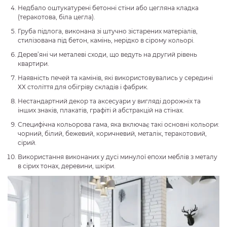
Недбало оштукатурені бетонні стіни або цегляна кладка
(теракотова, біла цегла).
Груба підлога, виконана зі штучно зістарених матеріалів,
стилізована під бетон, камінь, нерідко в сірому кольорі.
Дерев’яні чи металеві сходи, що ведуть на другий рівень
квартири.
Наявність печей та камінів, які використовувались у середині
ХХ століття для обігріву складів і фабрик.
Нестандартний декор та аксесуари у вигляді дорожніх та
інших знаків, плакатів, графіті й абстракцій на стінах.
Специфічна кольорова гама, яка включає такі основні кольори:
чорний, білий, бежевий, коричневий, металік, теракотовий,
сірий.
Використання виконаних у дусі минулої епохи меблів з металу
в сірих тонах, деревини, шкіри.