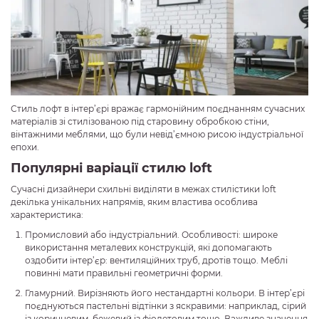
Стиль лофт в інтер’єрі вражає гармонійним поєднанням сучасних
матеріалів зі стилізованою під старовину обробкою стіни,
вінтажними меблями, що були невід’ємною рисою індустріальної
епохи.
Популярні варіації стилю loft
Сучасні дизайнери схильні виділяти в межах стилістики loft
декілька унікальних напрямів, яким властива особлива
характеристика:
Промисловий або індустріальний. Особливості: широке
використання металевих конструкцій, які допомагають
оздобити інтер’єр: вентиляційних труб, дротів тощо. Меблі
повинні мати правильні геометричні форми.
Гламурний. Вирізняють його нестандартні кольори. В інтер’єрі
поєднуються пастельні відтінки з яскравими: наприклад, сірий
із коричневим, бежевий із фіолетовим тощо. Важливе значення