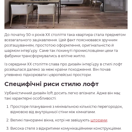
До початку 50-х років ХХ століття така квартира стала предметом
всезагального зацікавлення. Цей факт пояснювався зручним
розташуванням, простотою оформлення, оригінальністю й
шармом інтер’єру. Саме так покинуті промисловцями цехи та
фабрики трансформувались в елітне житло.
Із середини ХХ століття слава про дизайн інтер’єру в стилі лофт
розійшлася далеко за межі країни походження. Він почав
упевнено підкорювати і європейські простори.
Специфічні риси стилю лофт
Урбаністичний дизайн loft досить легко впізнати. Адже він має
такі характерні особливості:
Просторе планування з мінімальною кількістю перегородок,
відмовою від внутрішньої стіни між кімнатами.
Великі панорамні вікна, котрі не завішують
шторами
.
Висока стеля з відкритими комунікаційними конструкціями.