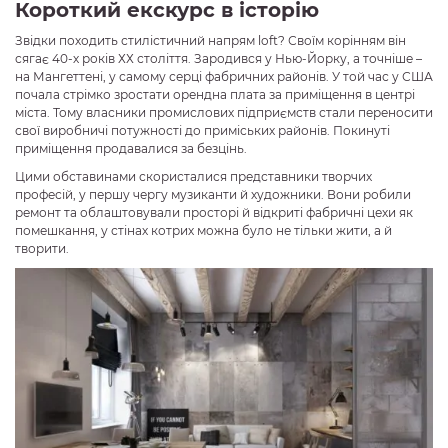
Короткий екскурс в історію
Звідки походить стилістичний напрям loft? Своїм корінням він
сягає 40-х років ХХ століття. Зародився у Нью-Йорку, а точніше –
на Мангеттені, у самому серці фабричних районів. У той час у США
почала стрімко зростати орендна плата за приміщення в центрі
міста. Тому власники промислових підприємств стали переносити
свої виробничі потужності до приміських районів. Покинуті
приміщення продавалися за безцінь.
Цими обставинами скористалися представники творчих
професій, у першу чергу музиканти й художники. Вони робили
ремонт та облаштовували просторі й відкриті фабричні цехи як
помешкання, у стінах котрих можна було не тільки жити, а й
творити.