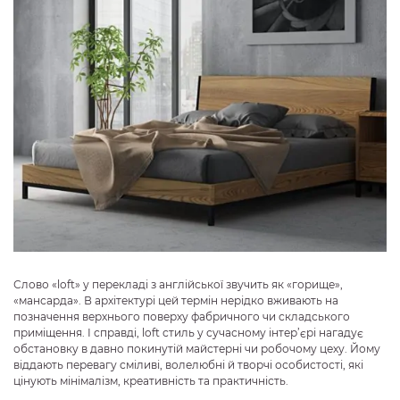
Слово «loft» у перекладі з англійської звучить як «горище»,
«мансарда». В архітектурі цей термін нерідко вживають на
позначення верхнього поверху фабричного чи складського
приміщення. І справді, loft стиль у сучасному інтер’єрі нагадує
обстановку в давно покинутій майстерні чи робочому цеху. Йому
віддають перевагу сміливі, волелюбні й творчі особистості, які
цінують мінімалізм, креативність та практичність.