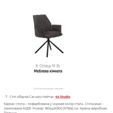
Стіл обідній Caruzzo Halmar,
44 Studio
Каркас стола – пофарбована у чорний колір сталь. Стільниця –
ламінована МДФ. Розмір: 180(ш)Х90(г)Х76(в) см. Країна-виробник:
Польща.