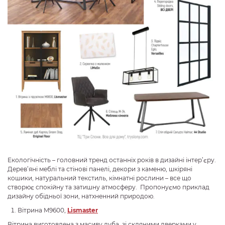
Екологічність – головний тренд останніх років в дизайні інтер’єру.
Дерев’яні меблі та стінові панелі, декори з каменю, шкіряні
кошики, натуральний текстиль, кімнатні рослини – все що
створює спокійну та затишну атмосферу. Пропонуємо приклад
дизайну обідньої зони, натхненний природою.
Вітрина M9600,
Lismaster
Вітрина виготовлена з масиву дуба, зі скляними дверками у