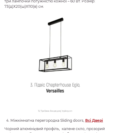
три лампочки потужністю кожної – 60 Вт. Розмір:
73(д)Х20(ш)Х110(в) см.
Міжкімнатна перегородка Sliding doors,
Всі Двері
Чорний алюмінієвий профіль, калене скло, прозорий