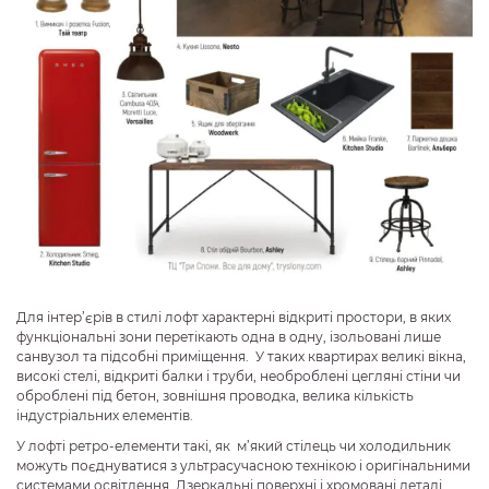
Для інтер’єрів в стилі лофт характерні відкриті простори, в яких
функціональні зони перетікають одна в одну, ізольовані лише
санвузол та підсобні приміщення. У таких квартирах великі вікна,
високі стелі, відкриті балки і труби, необроблені цегляні стіни чи
оброблені під бетон, зовнішня проводка, велика кількість
індустріальних елементів.
У лофті ретро-елементи такі, як м’який стілець чи холодильник
можуть поєднуватися з ультрасучасною технікою і оригінальними
системами освітлення. Дзеркальні поверхні і хромовані деталі