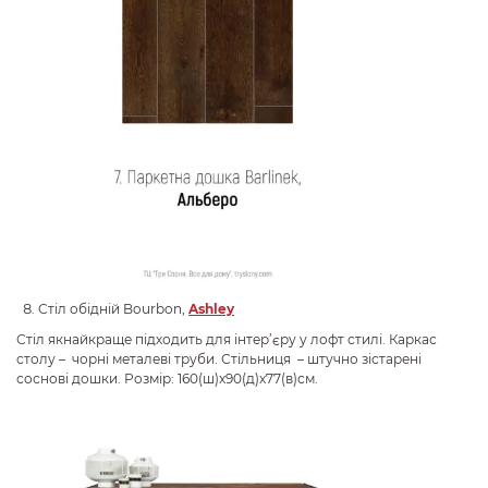
Стіл обідній Bourbon,
Ashley
Стіл якнайкраще підходить для інтер’єру у лофт стилі. Каркас
столу – чорні металеві труби. Стільниця – штучно зістарені
соснові дошки. Розмір: 160(ш)x90(д)x77(в)см.