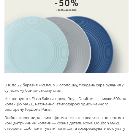
З 16 до 22 березня PROMENU оголошує тиждень сервірування у
сучасному британському стилі.
Не пропустіть Flash Sale на посуд Royal Doulton — знижки 50% на
колекцію MAZE, натхненної атмосферою однойменного
ресторану Гордона Рамзі.
Глибокі кольори, класичні форми, ефектна рельєфна поверхня з
концентричними колами — кожна деталь Royal Doulton MAZE
створена, щоб притягувати погляди та зосереджувати всю увагу