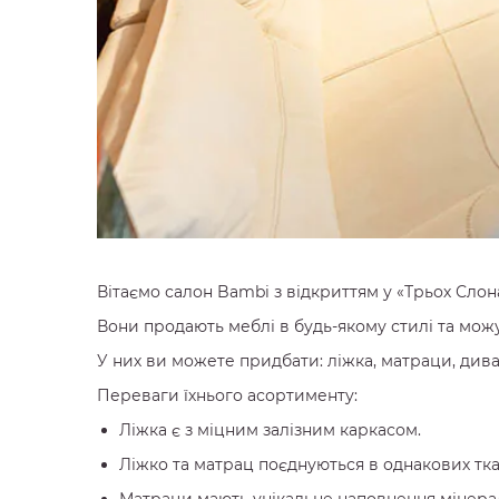
Вітаємо салон Bаmbi з відкриттям у «Трьох Слон
Вони продають меблі в будь-якому стилі та мож
У них ви можете придбати: ліжка, матраци, дива
Переваги їхнього асортименту:
Ліжка є з міцним залізним каркасом.
Ліжко та матрац поєднуються в однакових тка