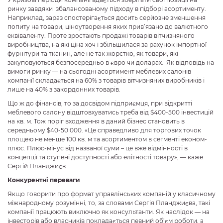
ринку завдяки збалансованому підходу в підборі асортименту.
Наприклад, зараз спостерігається досить серйозне зменшення
попиту на товари, ціноутворення яких прив’язано до валютного
еквіваленту. Проте зростають продажі товарів вітчизняного
виробництва, на які ціна хоч і збільшилася за рахунок імпортної
фурнітури та тканин, але не так жорстко, як товари, які
закуповуються безпосередньо в євро чи доларах. Як відповідь на
вимоги ринку — на сьогодні асортимент меблевих салонів
компанії складається на 60% з товарів вітчизняних виробників і
лише на 40% з закордонних товарів.
Що ж до фінансів, то за досвідом підприємця, при відкритті
меблевого салону відштовхуватись треба від $400-500 інвестицій
на кв. м. Тож поріг входження в даний бізнес становить в
середньому $40-50 000. «Це справедливо для торгових точок
площею не менше 100 кв. м та асортиментом в сегменті економ-
плюс. Плюс-мінус від названої суми – це вже відмінності в
концепції та ступені доступності або елітності товару», — каже
Сергій Планджиєв.
Конкурентні переваги
Якщо говорити про формат управлінських компаній у класичному
міжнародному розумінні, то, за словами Сергія Планджиєва, такі
компанії працюють виключно як консультанти. Як наслідок — на
інвесторів або власників покладається певний об’єм роботи, а