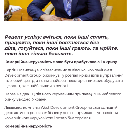
Рецепт успіху: вчіться, поки інші сплять,
працюйте, поки інші бовтаються без
діла,
готуйтеся, поки інші грають, та мрійте,
поки інші тільки бажають.
Комерційна нерухомість може бути прибутковою і в кризу
Сергій Планджиєв, співзасновник львівської компанії West
Development Group, ризикнув і у розпал кризи взяв в управління
торговий центр, а потім знайшов інвесторів і вирішив збудувати
ще один, вже найбільший в регіоні.
Наразі на два ТЦ під його керуванням припадає 30% меблевого
ринку Західної України.
Львівська компанія West Development Group на сьогоднішній
день активно розвиває бізнес у двох напрямках — управління
комерційною нерухомістю і роздрібна торгівля.
Комерційна нерухомість