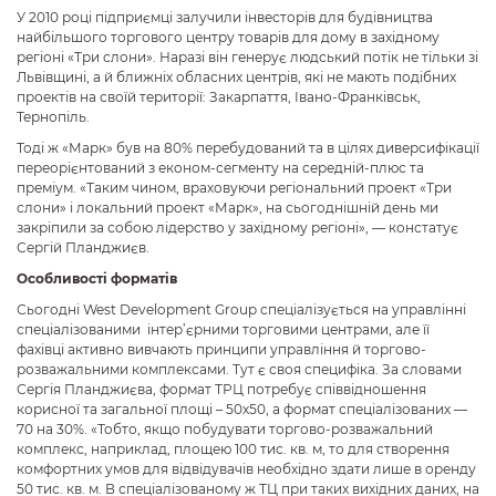
У 2010 році підприємці залучили інвесторів для будівництва
найбільшого торгового центру товарів для дому в західному
регіоні «Три слони». Наразі він генерує людський потік не тільки зі
Львівщині, а й ближніх обласних центрів, які не мають подібних
проектів на своїй території: Закарпаття, Івано-Франківськ,
Тернопіль.
Тоді ж «Марк» був на 80% перебудований та в цілях диверсифікації
переорієнтований з економ-сегменту на середній-плюс та
преміум. «Таким чином, враховуючи регіональний проект «Три
слони» і локальний проект «Марк», на сьогоднішній день ми
закріпили за собою лідерство у західному регіоні», — констатує
Сергій Планджиєв.
Особливості форматів
Сьогодні West Development Group спеціалізується на управлінні
спеціалізованими інтер’єрними торговими центрами, але її
фахівці активно вивчають принципи управління й торгово-
розважальними комплексами. Тут є своя специфіка. За словами
Сергія Планджиєва, формат ТРЦ потребує співвідношення
корисної та загальної площі – 50х50, а формат спеціалізованих —
70 на 30%. «Тобто, якщо побудувати торгово-розважальний
комплекс, наприклад, площею 100 тис. кв. м, то для створення
комфортних умов для відвідувачів необхідно здати лише в оренду
50 тис. кв. м. В спеціалізованому ж ТЦ при таких вихідних даних, на