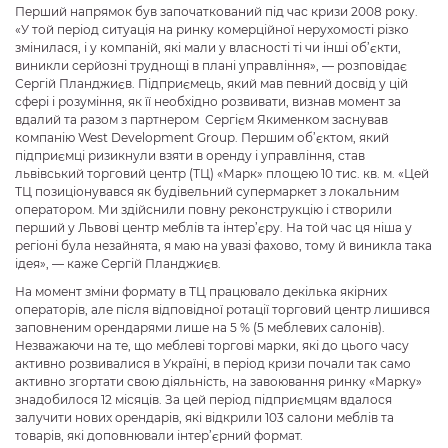
Перший напрямок був започаткований під час кризи 2008 року.
«У той період ситуація на ринку комерційної нерухомості різко
змінилася, і у компаній, які мали у власності ті чи інші об’єкти,
виникли серйозні труднощі в плані управління», — розповідає
Сергій Планджиєв. Підприємець, який мав певний досвід у цій
сфері і розуміння, як її необхідно розвивати, визнав момент за
вдалий та разом з партнером Сергієм Якименком заснував
компанію West Development Group. Першим об’єктом, який
підприємці ризикнули взяти в оренду і управління, став
львівський торговий центр (ТЦ) «Марк» площею 10 тис. кв. м. «Цей
ТЦ позиціонувався як будівельний супермаркет з локальним
оператором. Ми здійснили повну реконструкцію і створили
перший у Львові центр меблів та інтер’єру. На той час ця ніша у
регіоні була незайнята, я маю на увазі фахово, тому й виникла така
ідея», — каже Сергій Планджиєв.
На момент зміни формату в ТЦ працювало декілька якірних
операторів, але після відповідної ротації торговий центр лишився
заповненим орендарями лише на 5 % (5 меблевих салонів).
Незважаючи на те, що меблеві торгові марки, які до цього часу
активно розвивалися в Україні, в період кризи почали так само
активно згортати свою діяльність, на завоювання ринку «Марку»
знадобилося 12 місяців. За цей період підприємцям вдалося
залучити нових орендарів, які відкрили 103 салони меблів та
товарів, які доповнювали інтер’єрний формат.