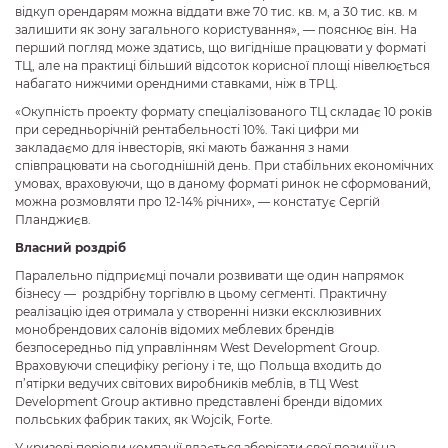
відкуп орендарям можна віддати вже 70 тис. кв. м, а 30 тис. кв. м
залишити як зону загального користування», — пояснює він. На
перший погляд може здатись, що вигідніше працювати у форматі
ТЦ, але на практиці більший відсоток корисної площі нівелюється
набагато нижчими орендними ставками, ніж в ТРЦ.
«Окупність проекту формату спеціалізованого ТЦ складає 10 років
при середньорічній рентабельності 10%. Такі цифри ми
закладаємо для інвесторів, які мають бажання з нами
співпрацювати на сьогоднішній день. При стабільних економічних
умовах, враховуючи, що в даному форматі ринок не сформований,
можна розмовляти про 12-14% річних», — констатує Сергій
Планджиєв.
Власний роздріб
Паралельно підприємці почали розвивати ще один напрямок
бізнесу — роздрібну торгівлю в цьому сегменті. Практичну
реалізацію ідея отримала у створенні низки ексклюзивних
монобрендових салонів відомих меблевих брендів
безпосередньо під управлінням West Development Group.
Враховуючи специфіку регіону і те, що Польща входить до
п’ятірки ведучих світових виробників меблів, в ТЦ West
Development Group активно представлені бренди відомих
польських фабрик таких, як Wojcik, Forte.
У кризові періоди компанії вдається зберігати свої позиції на