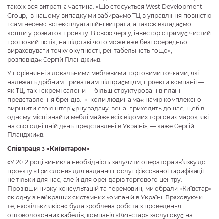
також вся витратна частина. «Що стосується West Development
Group, в нашому випадку ми забираємо ТЦ в управління повністю
і самі несемо всі експлуатаційні витрати, а також вкладаємо
кошти у розвиток проекту. В свою чергу, інвестор отримує чистий
грошовий потік, на підставі чого може вже безпосередньо
вираховувати точку окупності, рентабельність тощо», —
розповідає Сергій Планджиєв.
У порівнянні з локальними меблевими торговими точками, які
належать дрібним приватним підприємцям, проекти компанії —
як ТЦ, так і окремі салони — більш структуровані в плані
представлення брендів. «І коли людина має намір комплексно
вирішити свою інтер’єрну задачу, вона приходить до нас, щоб в
одному місці знайти меблі майже всіх відомих торгових марок, які
на сьогоднішній день представлені в Україні», — каже Сергій
Планджиєв.
Співпраця з «Київстаром»
«У 2012 році виникла необхідність залучити оператора зв’язку до
проекту «Три слони» для надання послуг фіксованої тарифікації
не тільки для нас, але й для орендарів торгового центру.
Провівши низку консультацій та перемовин, ми обрали «Київстар»
як одну з найкращих системних компаній в Україні. Враховуючи
те, наскільки якісно була зроблена робота з проведення
оптоволоконних кабелів, компанія «Київстар» заслуговує на