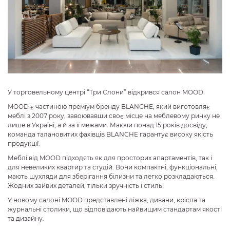
У торговельному центрі “Три Слони” відкрився салон MOOD.
MOOD є частиною преміум бренду BLANCHE, який виготовляє
меблі з 2007 року, завоювавши своє місце на меблевому ринку не
лише в Україні, а й за її межами. Маючи понад 15 років досвіду,
команда талановитих фахівців BLANCHE гарантує високу якість
продукції.
Меблі від MOOD підходять як для просторих апартаментів, так і
для невеликих квартир та студій. Вони компактні, функціональні,
мають шухляди для зберігання білизни та легко розкладаються.
Жодних зайвих деталей, тільки зручність і стиль!
У новому салоні MOOD представлені ліжка, дивани, крісла та
журнальні столики, що відповідають найвищим стандартам якості
та дизайну.