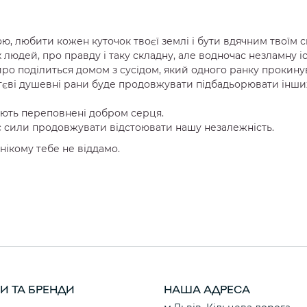
, любити кожен куточок твоєї землі і бути вдячним твоїм с
 людей, про правду і таку складну, але водночас незламну іст
иро поділиться домом з сусідом, який одного ранку прокину
ттєві душевні рани буде продовжувати підбадьорювати інших
 мають переповнені добром серця.
с сили продовжувати відстоювати нашу незалежність.
нікому тебе не віддамо.
И ТА БРЕНДИ
НАША АДРЕСА