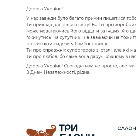
Дорога Україно!
У нас завжди було багато причин пишатися тобою
Ти приклад для цілого світу! Бо Ти про хоробрих
може невагаючись його віддати за інших. Хто щ
“скинутись” на супутник і не зважаючи на пожи
розкиснути сидячи у бомбосховищі.
Ти про справжніх супергероїв зі сталі, але які
Ти про любов, бо саме вона дарує кожному з на
Дорога Україно! Сьогодні нам не просто, але ми 
З Днем Незалежності, рідна.
САЛОН