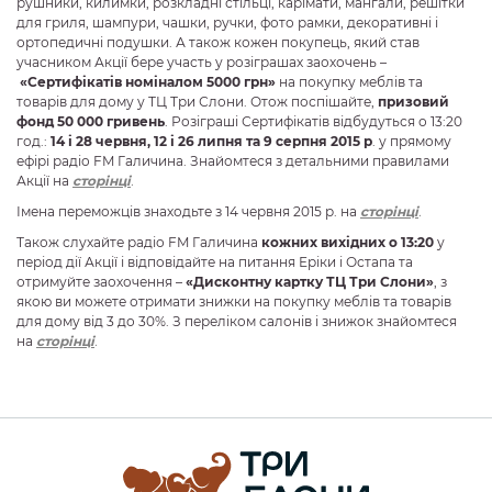
рушники, килимки, розкладні стільці, карімати, мангали, решітки
для гриля, шампури, чашки, ручки, фото рамки, декоративні і
ортопедичні подушки. А також кожен покупець, який став
учасником Акції бере участь у розіграшах заохочень –
«Сертифікатів номіналом 5000 грн»
на покупку меблів та
товарів для дому у ТЦ Три Слони. Отож поспішайте,
призовий
фонд 50 000 гривень
. Розіграші Сертифікатів відбудуться о 13:20
год.:
14 і 28 червня, 12 і 26 липня та 9 серпня 2015 р
. у прямому
ефірі радіо FM Галичина. Знайомтеся з детальними правилами
Акції на
сторінці
.
Імена переможців знаходьте з 14 червня 2015 р. на
сторінці
.
Також слухайте радіо FM Галичина
кожних вихідних
о 13:20
у
період дії Акції і відповідайте на питання Еріки і Остапа та
отримуйте заохочення –
«Дисконтну картку ТЦ Три Слони»
, з
якою ви можете отримати знижки на покупку меблів та товарів
для дому від 3 до 30%. З переліком салонів і знижок знайомтеся
на
сторінці
.