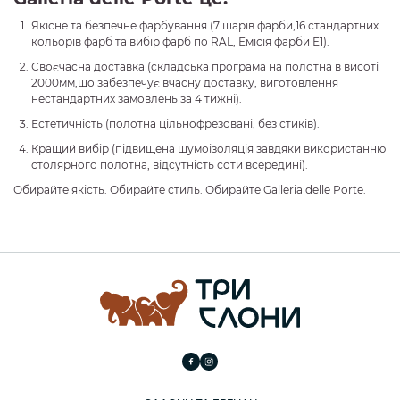
Якісне та безпечне фарбування (7 шарів фарби,16 стандартних
кольорів фарб та вибір фарб по RAL, Емісія фарби Е1).
Своєчасна доставка (складська програма на полотна в висоті
2000мм,що забезпечує вчасну доставку, виготовлення
нестандартних замовлень за 4 тижні).
Естетичність (полотна цільнофрезовані, без стиків).
Кращий вибір (підвищена шумоізоляція завдяки використанню
столярного полотна, відсутність соти всередині).
Обирайте якість. Обирайте стиль. Обирайте Galleria delle Porte.