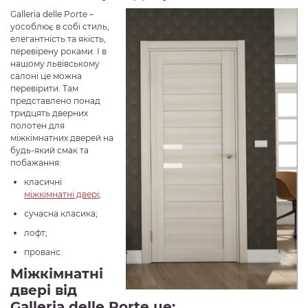
Galleria delle Porte –
уособлює в собі стиль,
елегантність та якість,
перевірену роками. І в
нашому львівському
салоні це можна
перевірити. Там
представлено понад
тридцять дверних
полотен для
міжкімнатних дверей на
будь-який смак та
побажання:
класичні
міжкімнатні двері
;
сучасна класика;
лофт;
прованс.
Міжкімнатні
двері від
Galleria delle Porte це: