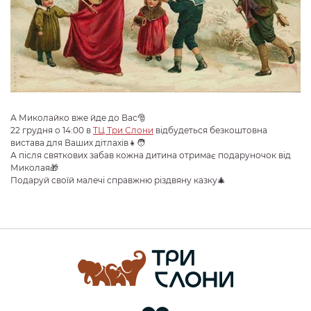
А Миколайко вже йде до Вас🎅
22 грудня о 14:00 в
ТЦ Три Слони
відбудеться безкоштовна
вистава для Ваших дітлахів👧🧑
А після святкових забав кожна дитина отримає подаруночок від
Миколая🎁
Подаруй своїй малечі справжню різдвяну казку🎄