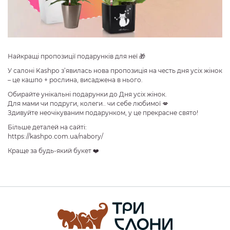
Найкращі пропозиції подарунків для неї 🎁
У салоні Kashpo з’явилась нова пропозиція на честь дня усіх жінок
– це кашпо + рослина, висаджена в нього.
Обирайте унікальні подарунки до Дня усіх жінок.
Для мами чи подруги, колеги.. чи себе любимої 💋
Здивуйте неочікуваним подарунком, у це прекрасне свято!
Більше деталей на сайті:
https://kashpo.com.ua/nabory/
Краще за будь-який букет ❤️