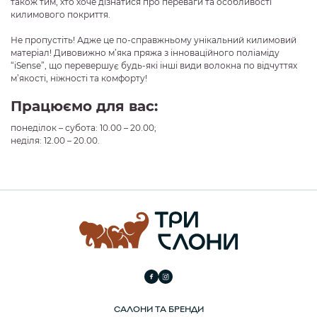
також тим, хто хоче дізнатися про переваги та особливості
килимового покриття.
Не пропустіть! Адже це по-справжньому унікальний килимовий
матеріал! Дивовижно м’яка пряжа з інноваційного поліаміду
“iSense”, що перевершує будь-які інші види волокна по відчуттях
м’якості, ніжності та комфорту!
Працюємо для вас:
понеділок – субота: 10.00 – 20.00;
неділя: 12.00 – 20.00.
САЛОНИ ТА БРЕНДИ